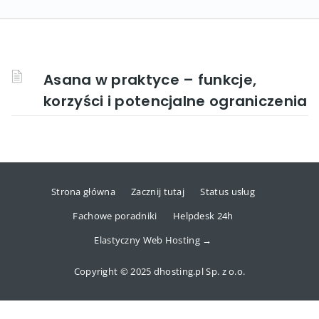
Asana w praktyce – funkcje,
korzyści i potencjalne ograniczenia
Strona główna
Zacznij tutaj
Status usług
Fachowe poradniki
Helpdesk 24h
Elastyczny Web Hosting →
Copyright © 2025 dhosting.pl Sp. z o.o.