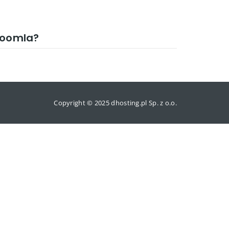
 Joomla?
Copyright © 2025 dhosting.pl Sp. z o.o.