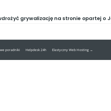
wdrożyć grywalizację na stronie opartej o
we poradniki
Helpdesk 24h
Elastyczny Web Hosting →