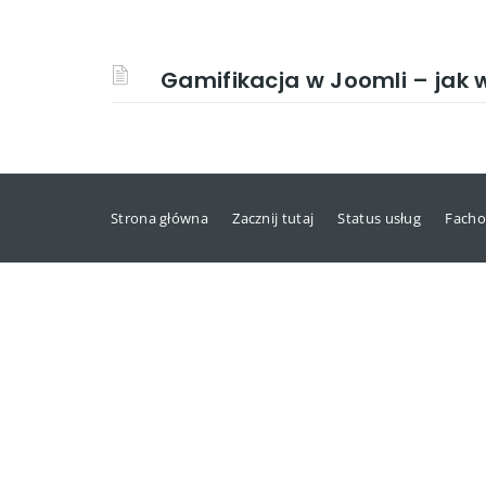
Gamifikacja w Joomli – jak 
Strona główna
Zacznij tutaj
Status usług
Facho