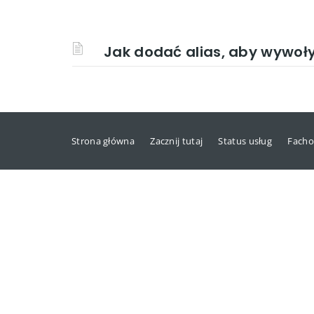
Jak dodać alias, aby wywoł
Strona główna
Zacznij tutaj
Status usług
Facho