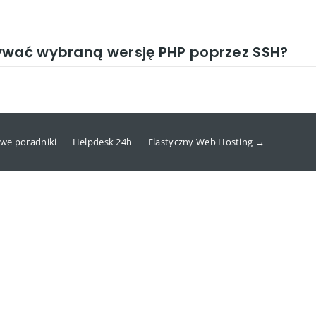
ywać wybraną wersję PHP poprzez SSH?
we poradniki
Helpdesk 24h
Elastyczny Web Hosting →