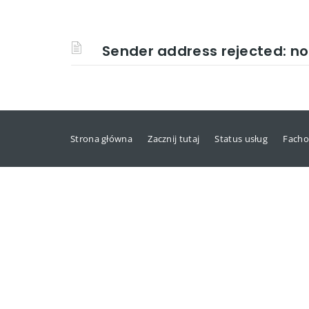
Sender address rejected: no
Strona główna
Zacznij tutaj
Status usług
Facho