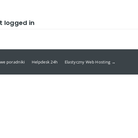
t logged in
we poradniki
Helpdesk 24h
Elastyczny Web Hosting →