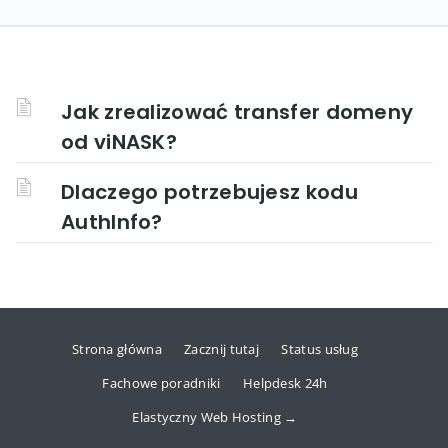
Jak zrealizować transfer domeny
od viNASK?
Dlaczego potrzebujesz kodu
AuthInfo?
Strona główna
Zacznij tutaj
Status usług
Fachowe poradniki
Helpdesk 24h
Elastyczny Web Hosting →