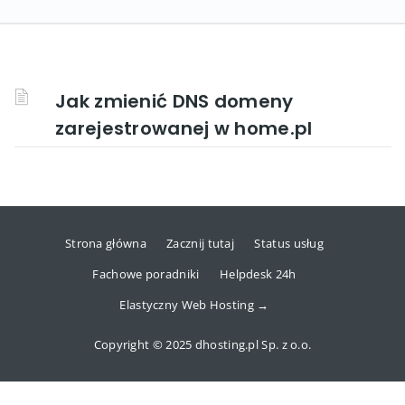
Jak zmienić DNS domeny
zarejestrowanej w home.pl
Strona główna
Zacznij tutaj
Status usług
Fachowe poradniki
Helpdesk 24h
Elastyczny Web Hosting →
Copyright © 2025 dhosting.pl Sp. z o.o.