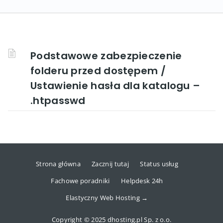
Podstawowe zabezpieczenie
folderu przed dostępem /
Ustawienie hasła dla katalogu –
.htpasswd
Strona główna
Zacznij tutaj
Status usług
Fachowe poradniki
Helpdesk 24h
Elastyczny Web Hosting →
Copyright © 2025 dhosting.pl Sp. z o.o.