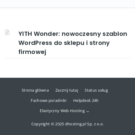
YITH Wonder: nowoczesny szablon
WordPress do sklepu i strony
firmowej
Strona główna
Zacznij tutaj
Status usług
Fachowe poradniki
Helpdesk 24h
Elastyczny Web Hosting →
Copyright © 2025 dhosting.pl Sp. z o.o.