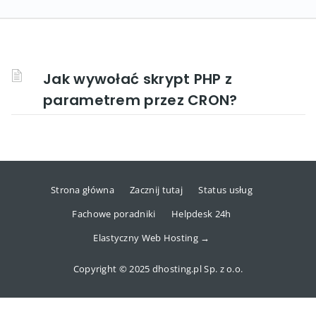
Jak wywołać skrypt PHP z
parametrem przez CRON?
Strona główna
Zacznij tutaj
Status usług
Fachowe poradniki
Helpdesk 24h
Elastyczny Web Hosting →
Copyright © 2025 dhosting.pl Sp. z o.o.