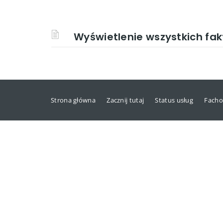
Wyświetlenie wszystkich fak
Strona główna
Zacznij tutaj
Status usług
Facho