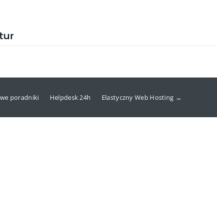
tur
we poradniki
Helpdesk 24h
Elastyczny Web Hosting →