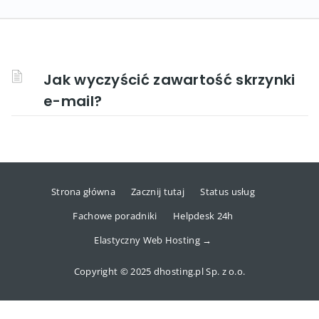
Jak wyczyścić zawartość skrzynki
e-mail?
Strona główna
Zacznij tutaj
Status usług
Fachowe poradniki
Helpdesk 24h
Elastyczny Web Hosting →
Copyright © 2025 dhosting.pl Sp. z o.o.