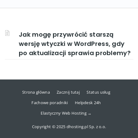
Jak mogę przywrócić starszą
wersję wtyczki w WordPress, gdy
po aktualizacji sprawia problemy?
Strona główna
Zacznij tutaj
Status usług
Fachowe poradniki
Helpdesk 24h
Elastyczny Web Hosting →
Copyright © 2025 dhosting.pl Sp. z o.o.