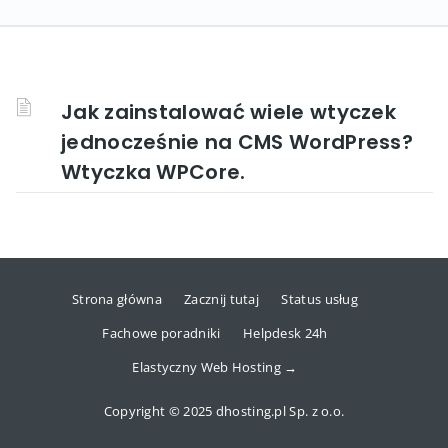
Jak zainstalować wiele wtyczek
jednocześnie na CMS WordPress?
Wtyczka WPCore.
Strona główna
Zacznij tutaj
Status usług
Fachowe poradniki
Helpdesk 24h
Elastyczny Web Hosting →
Copyright © 2025 dhosting.pl Sp. z o.o.