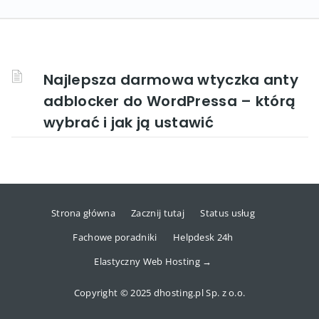
Najlepsza darmowa wtyczka anty
adblocker do WordPressa – którą
wybrać i jak ją ustawić
Strona główna
Zacznij tutaj
Status usług
Fachowe poradniki
Helpdesk 24h
Elastyczny Web Hosting →
Copyright © 2025 dhosting.pl Sp. z o.o.