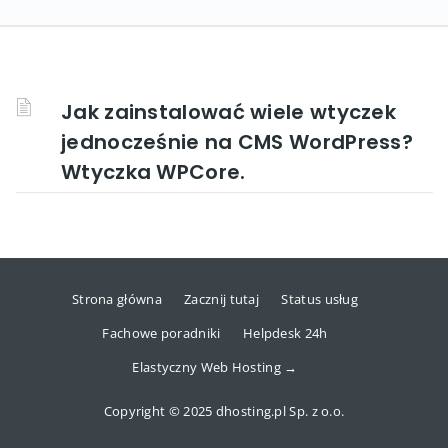
Jak zainstalować wiele wtyczek
jednocześnie na CMS WordPress?
Wtyczka WPCore.
Strona główna
Zacznij tutaj
Status usług
Fachowe poradniki
Helpdesk 24h
Elastyczny Web Hosting →
Copyright © 2025 dhosting.pl Sp. z o.o.