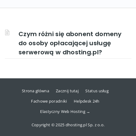
Czym różni się abonent domeny
do osoby opłacającej usługę
serwerową w dhosting.pl?
Strona główna
Zacznij tutaj
Status usług
Fachowe poradniki
Helpdesk 24h
Elastyczny Web Hosting →
Copyright © 2025 dhosting.pl Sp. z o.o.