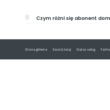
Czym różni się abonent dom
Strona główna
Zacznij tutaj
Status usług
Facho