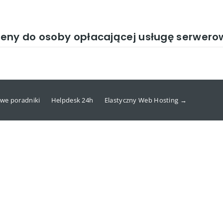
eny do osoby opłacającej usługę serwero
we poradniki
Helpdesk 24h
Elastyczny Web Hosting →