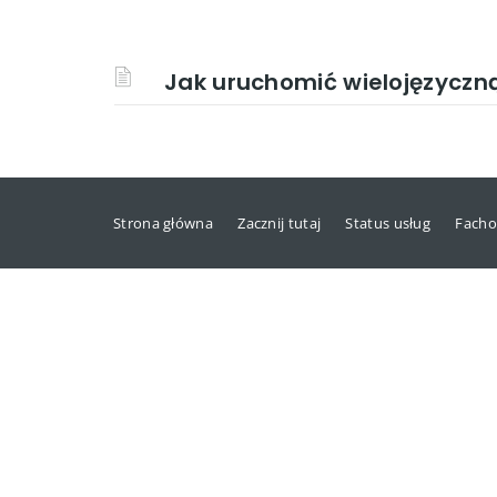
Jak uruchomić wielojęzyczn
Strona główna
Zacznij tutaj
Status usług
Facho