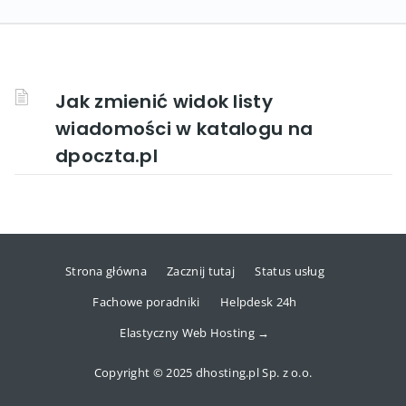
Jak zmienić widok listy
wiadomości w katalogu na
dpoczta.pl
Strona główna
Zacznij tutaj
Status usług
Fachowe poradniki
Helpdesk 24h
Elastyczny Web Hosting →
Copyright © 2025 dhosting.pl Sp. z o.o.