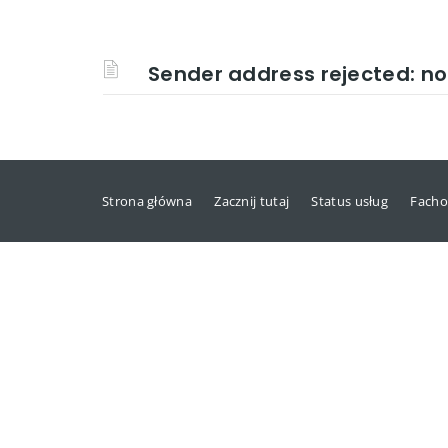
Sender address rejected: no
Strona główna
Zacznij tutaj
Status usług
Facho