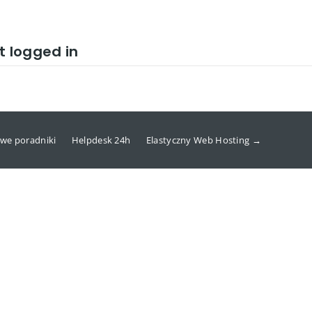
t logged in
we poradniki
Helpdesk 24h
Elastyczny Web Hosting →