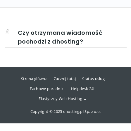
Czy otrzymana wiadomość
pochodzi z dhosting?
Strona główna
Zacznij tutaj
Status usług
Fachowe poradniki
Helpdesk 24h
Elastyczny Web Hosting →
Copyright © 2025 dhosting.pl Sp. z o.o.