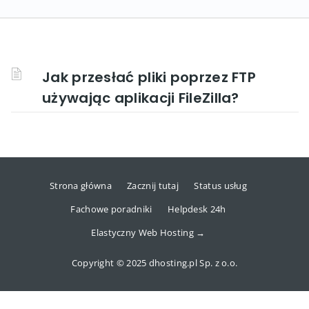
Jak przesłać pliki poprzez FTP
używając aplikacji FileZilla?
Strona główna
Zacznij tutaj
Status usług
Fachowe poradniki
Helpdesk 24h
Elastyczny Web Hosting →
Copyright © 2025 dhosting.pl Sp. z o.o.