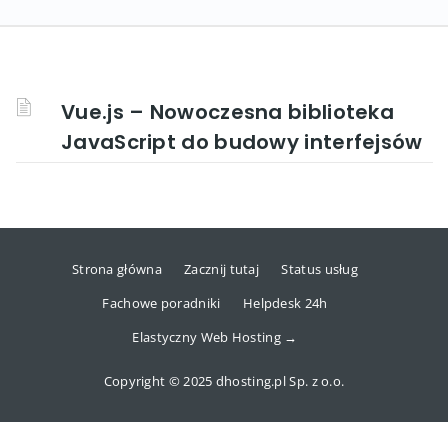
Vue.js – Nowoczesna biblioteka
JavaScript do budowy interfejsów
Strona główna
Zacznij tutaj
Status usług
Fachowe poradniki
Helpdesk 24h
Elastyczny Web Hosting →
Copyright © 2025 dhosting.pl Sp. z o.o.