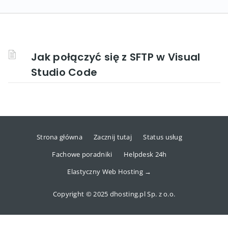
Jak połączyć się z SFTP w Visual
Studio Code
Strona główna
Zacznij tutaj
Status usług
Fachowe poradniki
Helpdesk 24h
Elastyczny Web Hosting →
Copyright © 2025 dhosting.pl Sp. z o.o.