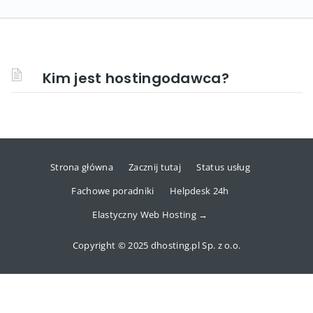
Kim jest hostingodawca?
Strona główna
Zacznij tutaj
Status usług
Fachowe poradniki
Helpdesk 24h
Elastyczny Web Hosting →
Copyright © 2025 dhosting.pl Sp. z o.o.