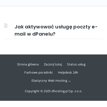
Jak aktywować usługę poczty e-
mail w dPanelu?
Strona główna
Zacznij tutaj
Status usług
Fachowe poradniki
Helpdesk 24h
Elastyczny Web Hosting →
Copyright © 2025 dhosting.pl Sp. z o.o.