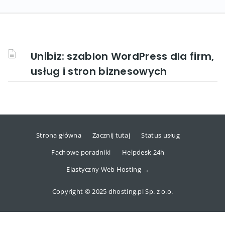
Unibiz: szablon WordPress dla firm,
usług i stron biznesowych
Strona główna
Zacznij tutaj
Status usług
Fachowe poradniki
Helpdesk 24h
Elastyczny Web Hosting →
Copyright © 2025 dhosting.pl Sp. z o.o.