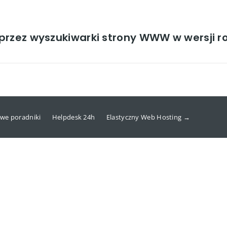
przez wyszukiwarki strony WWW w wersji r
we poradniki
Helpdesk 24h
Elastyczny Web Hosting →