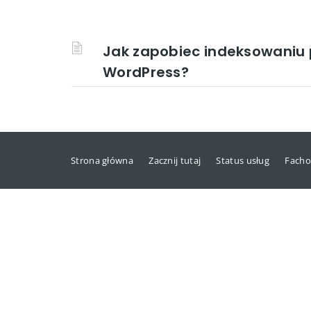
Jak zapobiec indeksowaniu 
WordPress?
Strona główna
Zacznij tutaj
Status usług
Facho