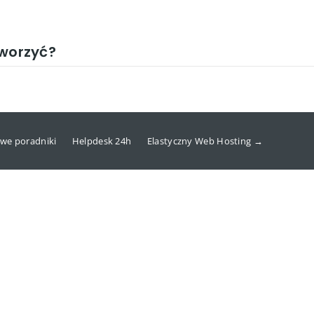
tworzyć?
we poradniki
Helpdesk 24h
Elastyczny Web Hosting →