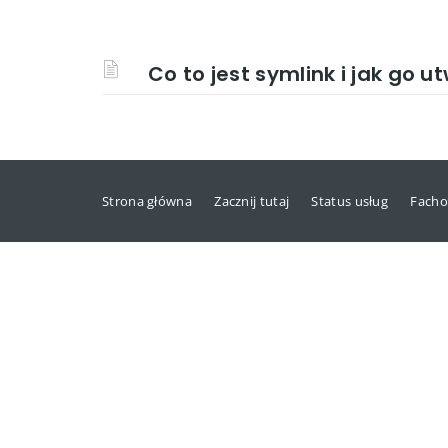
Co to jest symlink i jak go u
Strona główna
Zacznij tutaj
Status usług
Facho