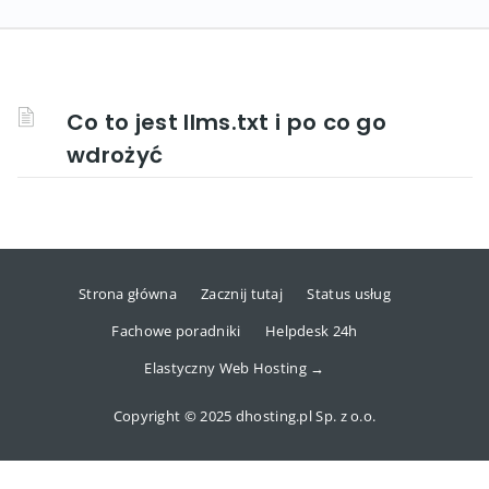
Co to jest llms.txt i po co go
wdrożyć
Strona główna
Zacznij tutaj
Status usług
Fachowe poradniki
Helpdesk 24h
Elastyczny Web Hosting →
Copyright © 2025 dhosting.pl Sp. z o.o.