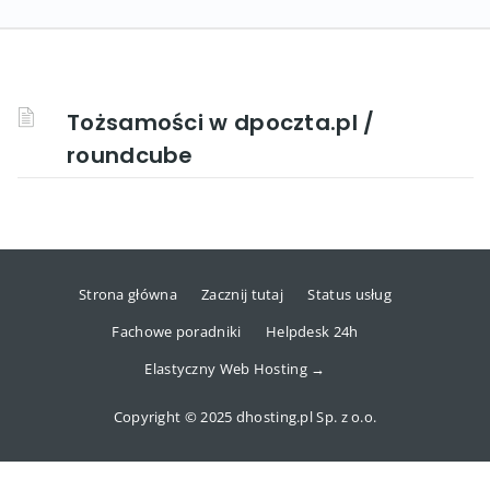
Tożsamości w dpoczta.pl /
roundcube
Strona główna
Zacznij tutaj
Status usług
Fachowe poradniki
Helpdesk 24h
Elastyczny Web Hosting →
Copyright © 2025 dhosting.pl Sp. z o.o.