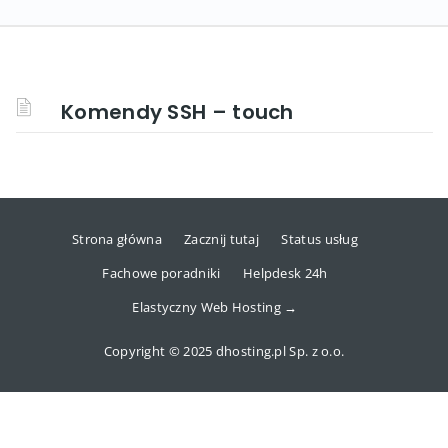
Komendy SSH – touch
Strona główna
Zacznij tutaj
Status usług
Fachowe poradniki
Helpdesk 24h
Elastyczny Web Hosting →
Copyright © 2025 dhosting.pl Sp. z o.o.