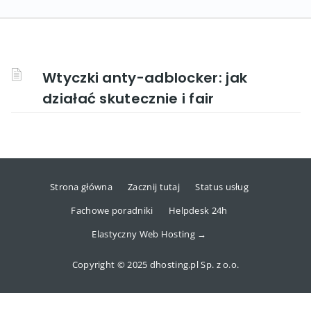
Wtyczki anty-adblocker: jak
działać skutecznie i fair
Strona główna
Zacznij tutaj
Status usług
Fachowe poradniki
Helpdesk 24h
Elastyczny Web Hosting →
Copyright © 2025 dhosting.pl Sp. z o.o.