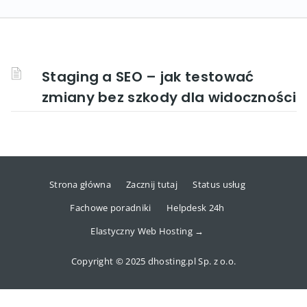
Staging a SEO – jak testować
zmiany bez szkody dla widoczności
Strona główna
Zacznij tutaj
Status usług
Fachowe poradniki
Helpdesk 24h
Elastyczny Web Hosting →
Copyright © 2025 dhosting.pl Sp. z o.o.