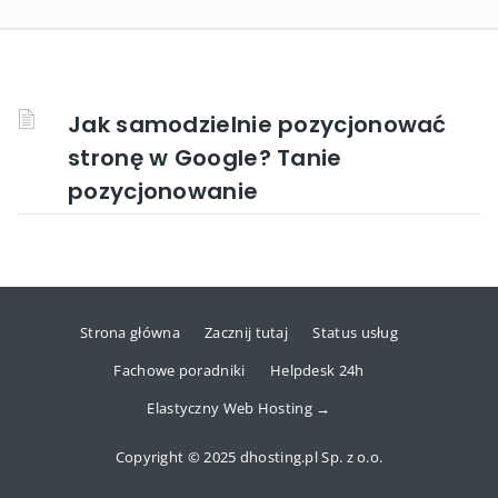
Jak samodzielnie pozycjonować
stronę w Google? Tanie
pozycjonowanie
Strona główna
Zacznij tutaj
Status usług
Fachowe poradniki
Helpdesk 24h
Elastyczny Web Hosting →
Copyright © 2025 dhosting.pl Sp. z o.o.