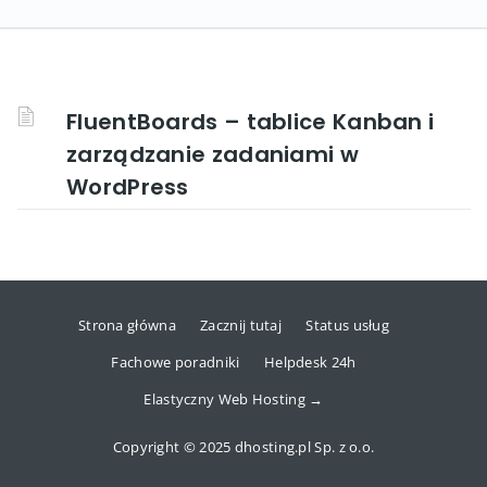
FluentBoards – tablice Kanban i
zarządzanie zadaniami w
WordPress
Strona główna
Zacznij tutaj
Status usług
Fachowe poradniki
Helpdesk 24h
Elastyczny Web Hosting →
Copyright © 2025 dhosting.pl Sp. z o.o.