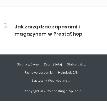
Jak zarządzać zapasami i
magazynem w PrestaShop
Strona główna
Zacznij tutaj
Status usług
Fachowe poradniki
Helpdesk 24h
Elastyczny Web Hosting →
Copyright © 2025 dhosting.pl Sp. z o.o.