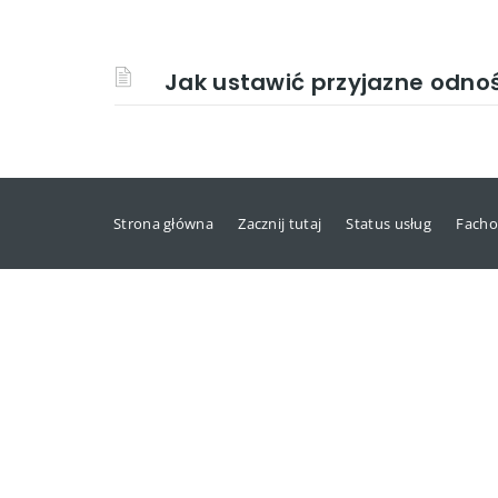
Jak ustawić przyjazne odnoś
Strona główna
Zacznij tutaj
Status usług
Facho