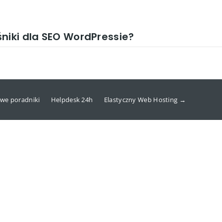
niki dla SEO WordPressie?
we poradniki
Helpdesk 24h
Elastyczny Web Hosting →