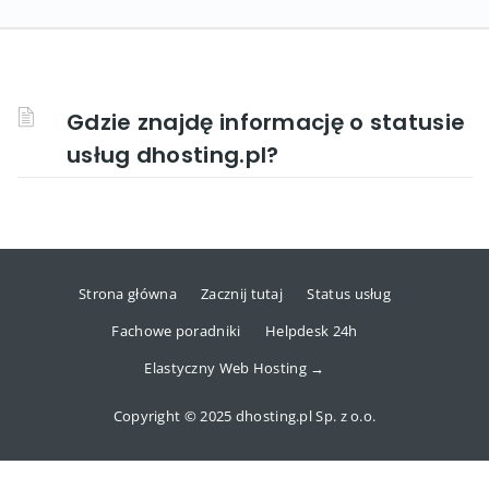
Gdzie znajdę informację o statusie
usług dhosting.pl?
Strona główna
Zacznij tutaj
Status usług
Fachowe poradniki
Helpdesk 24h
Elastyczny Web Hosting →
Copyright © 2025 dhosting.pl Sp. z o.o.