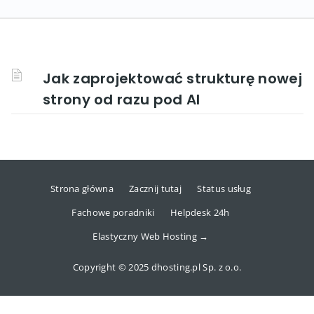
Jak zaprojektować strukturę nowej
strony od razu pod AI
Strona główna
Zacznij tutaj
Status usług
Fachowe poradniki
Helpdesk 24h
Elastyczny Web Hosting →
Copyright © 2025 dhosting.pl Sp. z o.o.