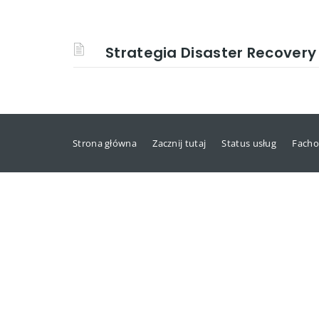
Strategia Disaster Recovery
Strona główna
Zacznij tutaj
Status usług
Facho