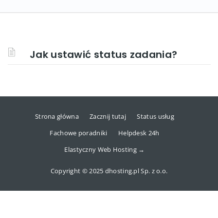
Jak ustawić status zadania?
Strona główna
Zacznij tutaj
Status usług
Fachowe poradniki
Helpdesk 24h
Elastyczny Web Hosting →
Copyright © 2025 dhosting.pl Sp. z o.o.