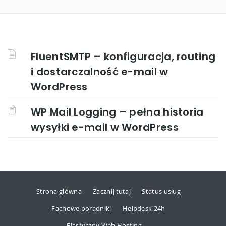
FluentSMTP – konfiguracja, routing
i dostarczalność e-mail w
WordPress
WP Mail Logging – pełna historia
wysyłki e-mail w WordPress
Strona główna
Zacznij tutaj
Status usług
Fachowe poradniki
Helpdesk 24h
Elastyczny Web Hosting →