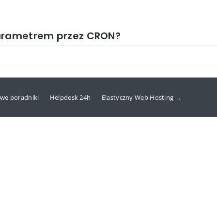
parametrem przez CRON?
we poradniki
Helpdesk 24h
Elastyczny Web Hosting →