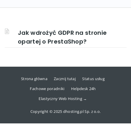
Jak wdrożyć GDPR na stronie
opartej o PrestaShop?
Strona główna
Zacznij tutaj
Status usług
Fachowe poradniki
Helpdesk 24h
Elastyczny Web Hosting →
Copyright © 2025 dhosting.pl Sp. z o.o.