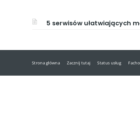
5 serwisów ułatwiających m
Strona główna
Zacznij tutaj
Status usług
Facho