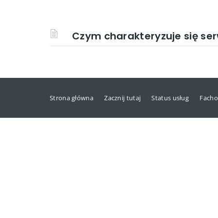
Czym charakteryzuje się se
Strona główna
Zacznij tutaj
Status usług
Facho