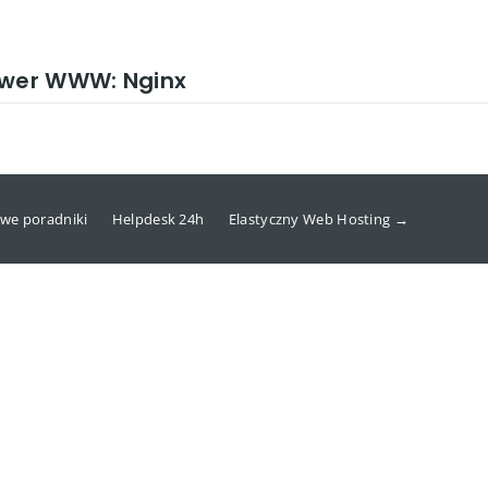
rwer WWW: Nginx
we poradniki
Helpdesk 24h
Elastyczny Web Hosting →