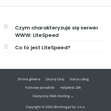
Czym charakteryzuje się serwer
WWW: LiteSpeed
Co to jest LiteSpeed?
Strona główna
Zacznij tutaj
Status usług
Fachowe poradniki
Helpdesk 24h
Elastyczny Web Hosting →
Copyright © 2025 dhosting.pl Sp. z o.o.