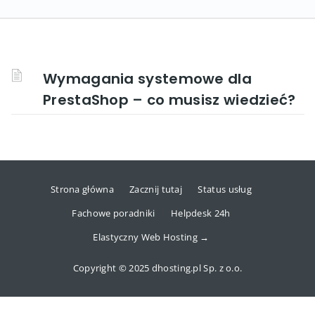
Wymagania systemowe dla
PrestaShop – co musisz wiedzieć?
Strona główna
Zacznij tutaj
Status usług
Fachowe poradniki
Helpdesk 24h
Elastyczny Web Hosting →
Copyright © 2025 dhosting.pl Sp. z o.o.