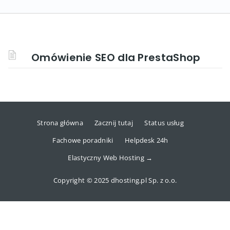
Omówienie SEO dla PrestaShop
Strona główna
Zacznij tutaj
Status usług
Fachowe poradniki
Helpdesk 24h
Elastyczny Web Hosting →
Copyright © 2025 dhosting.pl Sp. z o.o.